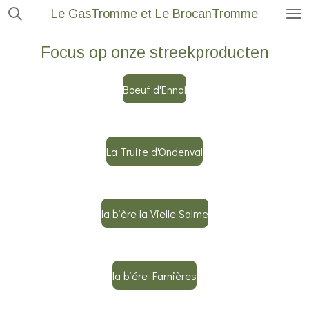
Le GasTromme et Le BrocanTromme
Ga
direct
Focus op onze streekproducten
naar
de
Boeuf d'Ennal
hoofdinhoud
La Truite d'Ondenval
la bière la Vielle Salme
la biére Farnières