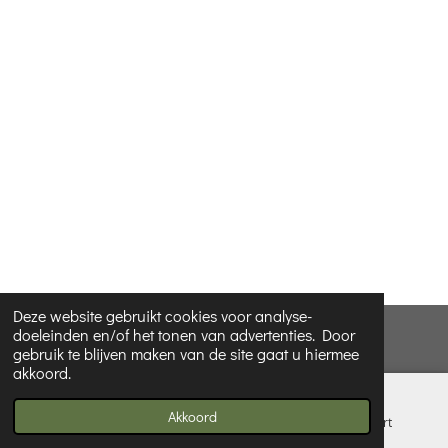
Deze website gebruikt cookies voor analyse-
doeleinden en/of het tonen van advertenties. Door
© 2022 Le Gastromme
gebruik te blijven maken van de site gaat u hiermee
akkoord.
Akkoord
E-mailadres
Telefoonnummer
Kaart