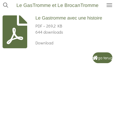
Le GasTromme et Le BrocanTromme
Ga
direct
Le Gastromme avec une histoire
naar
PDF – 269,2 KB
de
644 downloads
hoofdinhoud
Download
ga terug